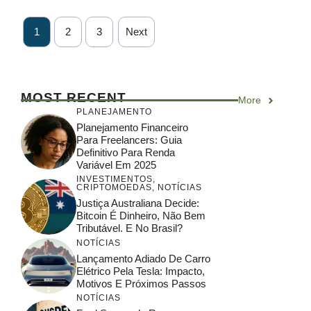
1
2
3
Next
MOST RECENT
More
PLANEJAMENTO
Planejamento Financeiro
Para Freelancers: Guia
Definitivo Para Renda
Variável Em 2025
INVESTIMENTOS
,
CRIPTOMOEDAS
,
NOTÍCIAS
Justiça Australiana Decide:
Bitcoin É Dinheiro, Não Bem
Tributável. E No Brasil?
NOTÍCIAS
Lançamento Adiado De Carro
Elétrico Pela Tesla: Impacto,
Motivos E Próximos Passos
NOTÍCIAS