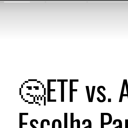
🤔ETF vs. 
Escolha Pa