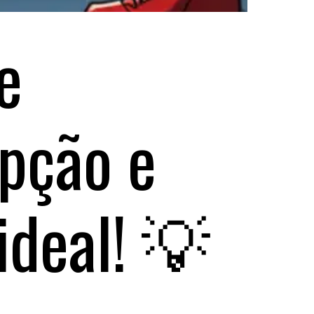
e
pção e
ideal! 💡