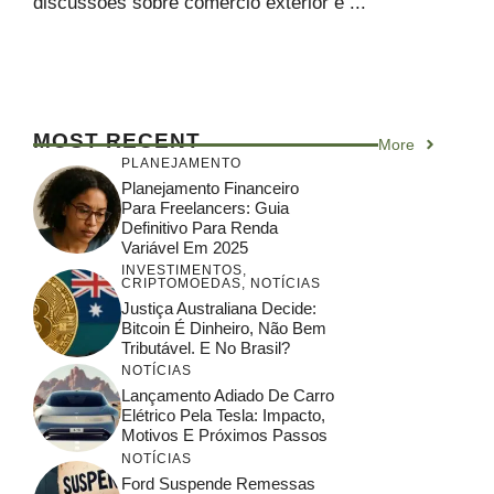
discussões sobre comércio exterior e ...
MOST RECENT
More
PLANEJAMENTO
Planejamento Financeiro
Para Freelancers: Guia
Definitivo Para Renda
Variável Em 2025
INVESTIMENTOS
,
CRIPTOMOEDAS
,
NOTÍCIAS
Justiça Australiana Decide:
Bitcoin É Dinheiro, Não Bem
Tributável. E No Brasil?
NOTÍCIAS
Lançamento Adiado De Carro
Elétrico Pela Tesla: Impacto,
Motivos E Próximos Passos
NOTÍCIAS
Ford Suspende Remessas